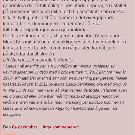
genomföra de av fullmäktige beslutade uppdragen i stället
på kommunstyrelsens miljö- och hälsoutskott, som också
fick ett tydlig roll i att hålla samman det övergripande
klimatarbetet i kommunen. Under nästa år ska
fullmäktigeuppdragen vara genomförda.
Det blev sålunda inte rakt igenom stöd för DV-motionen.
Men DV:s initiativ och fullmäktigebeslutet driver onekligen
klimatarbetet i Lunds kommun några steg framåt, och
påskyndar därtill stegen.
Ulf Nymark
,
Demokratisk Vänster
*
Lunds mål är enligt den s k LundaEko att minska utsläppen av
växthusgaser per lundabo med 6 procent fram till 2012 (jämfört med år
1990). Klimatmålet är alltså satt som en minskning
per person.
Mellan
basåret 1990 och år 2012 beräknas Lunds befolkning öka med drygt 30
%. När Lunds kommun växer så ökar därmed de
totala
utsläppen även
vid oförändrad eller vid enbart måttligt minskad utsläppsmängd per
invånare. Men inte ens målet med minskning per lundabo kommer att
klaras av med nuvarande försiktiga och halvhjärtade åtgärder mot
utsläppen.
Den
04 december
Inga kommentarer: