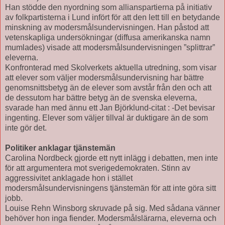
Han stödde den nyordning som allianspartierna på initiativ
av folkpartisterna i Lund infört för att den lett till en betydande
minskning av modersmålsundervisningen. Han påstod att
vetenskapliga undersökningar (diffusa amerikanska namn
mumlades) visade att modersmålsundervisningen ”splittrar”
eleverna.
Konfronterad med Skolverkets aktuella utredning, som visar
att elever som väljer modersmålsundervisning har bättre
genomsnittsbetyg än de elever som avstår från den och att
de dessutom har bättre betyg än de svenska eleverna,
svarade han med ännu ett Jan Björklund-citat : -Det bevisar
ingenting. Elever som väljer tillval är duktigare än de som
inte gör det.
Politiker anklagar tjänstemän
Carolina Nordbeck gjorde ett nytt inlägg i debatten, men inte
för att argumentera mot sverigedemokraten. Stinn av
aggressivitet anklagade hon i stället
modersmålsundervisningens tjänstemän för att inte göra sitt
jobb.
Louise Rehn Winsborg skruvade på sig. Med sådana vänner
behöver hon inga fiender. Modersmålslärarna, eleverna och