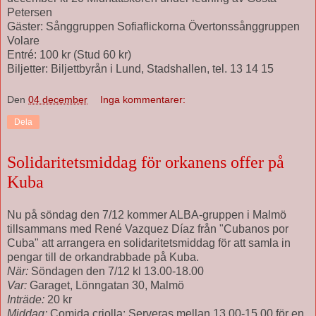
Petersen
Gäster: Sånggruppen Sofiaflickorna Övertonssånggruppen
Volare
Entré: 100 kr (Stud 60 kr)
Biljetter: Biljettbyrån i Lund, Stadshallen, tel. 13 14 15
Den
04 december
Inga kommentarer:
Dela
Solidaritetsmiddag för orkanens offer på
Kuba
Nu på söndag den 7/12 kommer ALBA-gruppen i Malmö
tillsammans med René Vazquez Díaz från "Cubanos por
Cuba" att arrangera en solidaritetsmiddag för att samla in
pengar till de orkandrabbade på Kuba.
När:
Söndagen den 7/12 kl 13.00-18.00
Var:
Garaget, Lönngatan 30, Malmö
Inträde:
20 kr
Middag:
Comida criolla; Serveras mellan 13.00-15.00 för en