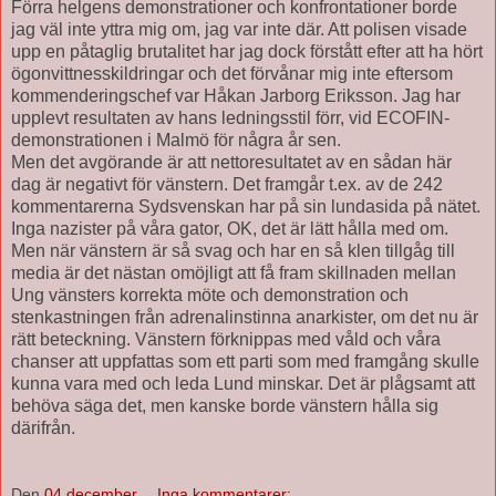
Förra helgens demonstrationer och konfrontationer borde
jag väl inte yttra mig om, jag var inte där. Att polisen visade
upp en påtaglig brutalitet har jag dock förstått efter att ha hört
ögonvittnesskildringar och det förvånar mig inte eftersom
kommenderingschef var Håkan Jarborg Eriksson. Jag har
upplevt resultaten av hans ledningsstil förr, vid ECOFIN-
demonstrationen i Malmö för några år sen.
Men det avgörande är att nettoresultatet av en sådan här
dag är negativt för vänstern. Det framgår t.ex. av de 242
kommentarerna Sydsvenskan har på sin lundasida på nätet.
Inga nazister på våra gator, OK, det är lätt hålla med om.
Men när vänstern är så svag och har en så klen tillgåg till
media är det nästan omöjligt att få fram skillnaden mellan
Ung vänsters korrekta möte och demonstration och
stenkastningen från adrenalinstinna anarkister, om det nu är
rätt beteckning. Vänstern förknippas med våld och våra
chanser att uppfattas som ett parti som med framgång skulle
kunna vara med och leda Lund minskar. Det är plågsamt att
behöva säga det, men kanske borde vänstern hålla sig
därifrån.
Den
04 december
Inga kommentarer: