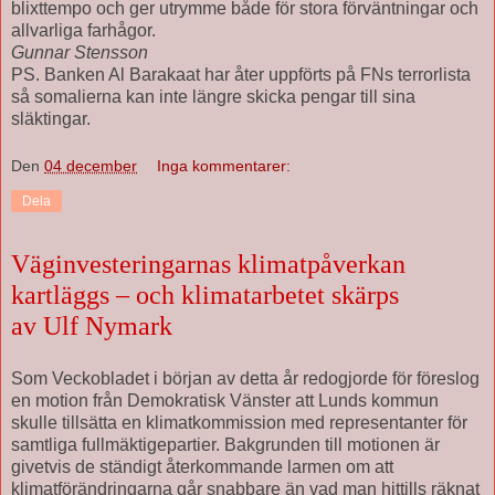
blixttempo och ger utrymme både för stora förväntningar och
allvarliga farhågor.
Gunnar Stensson
PS. Banken Al Barakaat har åter uppförts på FNs terrorlista
så somalierna kan inte längre skicka pengar till sina
släktingar.
Den
04 december
Inga kommentarer:
Dela
Väginvesteringarnas klimatpåverkan
kartläggs – och klimatarbetet skärps
av Ulf Nymark
Som Veckobladet i början av detta år redogjorde för föreslog
en motion från Demokratisk Vänster att Lunds kommun
skulle tillsätta en klimatkommission med representanter för
samtliga fullmäktigepartier. Bakgrunden till motionen är
givetvis de ständigt återkommande larmen om att
klimatförändringarna går snabbare än vad man hittills räknat