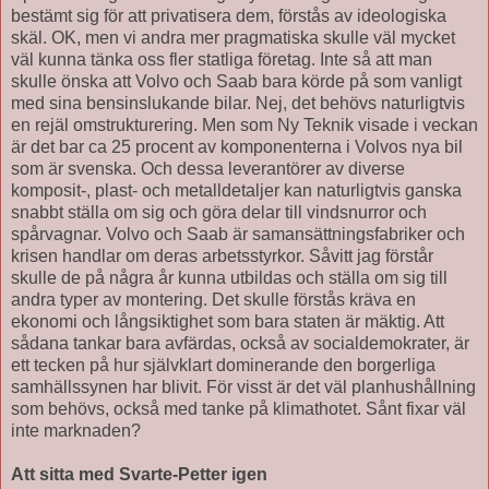
bestämt sig för att privatisera dem, förstås av ideologiska
skäl. OK, men vi andra mer pragmatiska skulle väl mycket
väl kunna tänka oss fler statliga företag. Inte så att man
skulle önska att Volvo och Saab bara körde på som vanligt
med sina bensinslukande bilar. Nej, det behövs naturligtvis
en rejäl omstrukturering. Men som Ny Teknik visade i veckan
är det bar ca 25 procent av komponenterna i Volvos nya bil
som är svenska. Och dessa leverantörer av diverse
komposit-, plast- och metalldetaljer kan naturligtvis ganska
snabbt ställa om sig och göra delar till vindsnurror och
spårvagnar. Volvo och Saab är samansättningsfabriker och
krisen handlar om deras arbetsstyrkor. Såvitt jag förstår
skulle de på några år kunna utbildas och ställa om sig till
andra typer av montering. Det skulle förstås kräva en
ekonomi och långsiktighet som bara staten är mäktig. Att
sådana tankar bara avfärdas, också av socialdemokrater, är
ett tecken på hur självklart dominerande den borgerliga
samhällssynen har blivit. För visst är det väl planhushållning
som behövs, också med tanke på klimathotet. Sånt fixar väl
inte marknaden?
Att sitta med Svarte-Petter igen