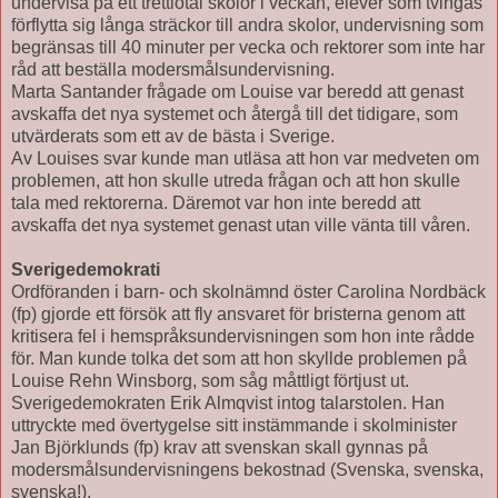
undervisa på ett trettiotal skolor i veckan, elever som tvingas
förflytta sig långa sträckor till andra skolor, undervisning som
begränsas till 40 minuter per vecka och rektorer som inte har
råd att beställa modersmålsundervisning.
Marta Santander frågade om Louise var beredd att genast
avskaffa det nya systemet och återgå till det tidigare, som
utvärderats som ett av de bästa i Sverige.
Av Louises svar kunde man utläsa att hon var medveten om
problemen, att hon skulle utreda frågan och att hon skulle
tala med rektorerna. Däremot var hon inte beredd att
avskaffa det nya systemet genast utan ville vänta till våren.
Sverigedemokrati
Ordföranden i barn- och skolnämnd öster Carolina Nordbäck
(fp) gjorde ett försök att fly ansvaret för bristerna genom att
kritisera fel i hemspråksundervisningen som hon inte rådde
för. Man kunde tolka det som att hon skyllde problemen på
Louise Rehn Winsborg, som såg måttligt förtjust ut.
Sverigedemokraten Erik Almqvist intog talarstolen. Han
uttryckte med övertygelse sitt instämmande i skolminister
Jan Björklunds (fp) krav att svenskan skall gynnas på
modersmålsundervisningens bekostnad (Svenska, svenska,
svenska!).