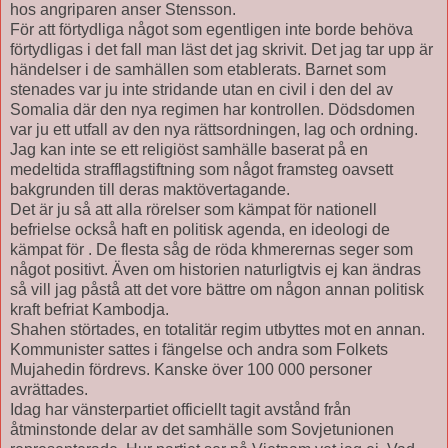
hos angriparen anser Stensson.
För att förtydliga något som egentligen inte borde behöva
förtydligas i det fall man läst det jag skrivit. Det jag tar upp är
händelser i de samhällen som etablerats. Barnet som
stenades var ju inte stridande utan en civil i den del av
Somalia där den nya regimen har kontrollen. Dödsdomen
var ju ett utfall av den nya rättsordningen, lag och ordning.
Jag kan inte se ett religiöst samhälle baserat på en
medeltida strafflagstiftning som något framsteg oavsett
bakgrunden till deras maktövertagande.
Det är ju så att alla rörelser som kämpat för nationell
befrielse också haft en politisk agenda, en ideologi de
kämpat för . De flesta såg de röda khmerernas seger som
något positivt. Även om historien naturligtvis ej kan ändras
så vill jag påstå att det vore bättre om någon annan politisk
kraft befriat Kambodja.
Shahen störtades, en totalitär regim utbyttes mot en annan.
Kommunister sattes i fängelse och andra som Folkets
Mujahedin fördrevs. Kanske över 100 000 personer
avrättades.
Idag har vänsterpartiet officiellt tagit avstånd från
åtminstonde delar av det samhälle som Sovjetunionen