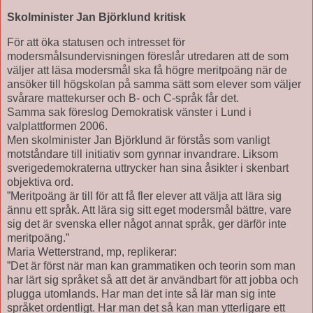
Skolminister Jan Björklund kritisk
För att öka statusen och intresset för
modersmålsundervisningen föreslår utredaren att de som
väljer att läsa modersmål ska få högre meritpoäng när de
ansöker till högskolan på samma sätt som elever som väljer
svårare mattekurser och B- och C-språk får det.
Samma sak föreslog Demokratisk vänster i Lund i
valplattformen 2006.
Men skolminister Jan Björklund är förstås som vanligt
motståndare till initiativ som gynnar invandrare. Liksom
sverigedemokraterna uttrycker han sina åsikter i skenbart
objektiva ord.
”Meritpoäng är till för att få fler elever att välja att lära sig
ännu ett språk. Att lära sig sitt eget modersmål bättre, vare
sig det är svenska eller något annat språk, ger därför inte
meritpoäng.”
Maria Wetterstrand, mp, replikerar:
”Det är först när man kan grammatiken och teorin som man
har lärt sig språket så att det är användbart för att jobba och
plugga utomlands. Har man det inte så lär man sig inte
språket ordentligt. Har man det så kan man ytterligare ett