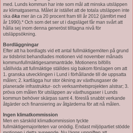
med. Lunds kommun har inte som mål att minska utsläppen
av klimatgaserna. Målet är istället att de totala utsläppen inte
ska
öka
mer än ca 20 procent fram till år 2012 (jämfört med
år 1990).* Och som det ser ut i dagsläget får man svårt att
hålla sej inom denna generöst tilltagna nivå för
utsläppsökning.
Bordläggningar
Efter att ha bordlagts vid ett antal fullmäktigemöten på grund
av tidsbrist behandlades motionen vid november månads
kommunfullmäktigesammanträde. Motionens bifölls
såtillvida att fullmäktige ställdes sig bakom förslagen om att
1. granska utvecklingen i Lund i förhållande till de uppsatta
målen; 2. kartlägga hur stor ökning av växthusgaser de
planerade infrastruktur- och verksamhetsprojekten alstrar; 3.
pröva om målen för utsläppen av växthusgaser i Lunds
kommun behöver skärpas samt 4. föreslå snabbt verkande
åtgärder och finansiering av åtgärderna för att nå målen.
Ingen klimatkommission
Men en särskild klimatkommission tyckte
fullmäktigemajoriteten var onödig. Endast miljöpartiet stödde
motionen i detta avseende. Nu läggs uppgiften att