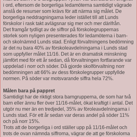
i ord, eftersom de borgerliga ledamöterna samtidigt vägrade
anslå de resurser som krävs för att närma sig målet. De
borgerliga neddragningarna leder istället till att Lunds
förskolor i rask takt avlägsnar sig mer och mer därifrån.
Det framgår tydligt av de siffror på förskolegruppernas
storlek som nyligen presenterades för ledamöterna i barn-
och skolnämnd Lunds stad. Enligt förvaltningens bedömning
är det nu bara 40% av förskoleavdelningarna i Lunds stad
som uppfyller målet 11/16. Det är en dramatisk minskning
jämfört med för ett år sedan, då förvaltningen fortfarande var
uppdelad i norr och söder. Då gjorde skolförvaltning norr
bedömningen att 66% av dess förskolegrupper uppfyllde
normen. På söder var motsvarande siffra hela 72%.
Målen bara på pappret
Samtidigt har de riktigt stora barngrupperna, de som har två
barn eller ännu fler över 11/16-målet, ökat kraftigt i antal. Det
utgör nu mer än en tredjedel, 35% av föroleavdelningarna i
Lunds stad. För ett år sedan var deras andel på söder 11%
och på norr 15%.
Trots att de borgerliga i ord ställer upp på 11/16-målet och
trots de ovan nämnda siffrorna, vägrar de att ge förskolorna