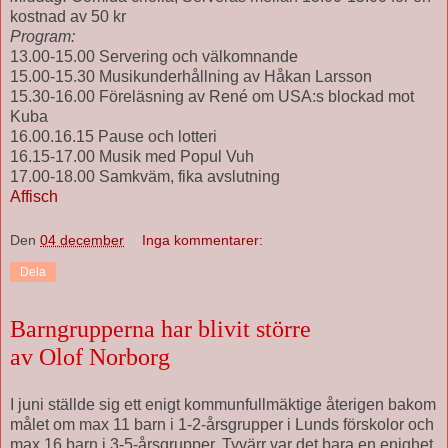
kostnad av 50 kr
Program:
13.00-15.00 Servering och välkomnande
15.00-15.30 Musikunderhållning av Håkan Larsson
15.30-16.00 Föreläsning av René om USA:s blockad mot
Kuba
16.00.16.15 Pause och lotteri
16.15-17.00 Musik med Popul Vuh
17.00-18.00 Samkväm, fika avslutning
Affisch
Den
04 december
Inga kommentarer:
Dela
Barngrupperna har blivit större
av Olof Norborg
I juni ställde sig ett enigt kommunfullmäktige återigen bakom
målet om max 11 barn i 1-2-årsgrupper i Lunds förskolor och
max 16 barn i 3-5-årsgrupper. Tyvärr var det bara en enighet