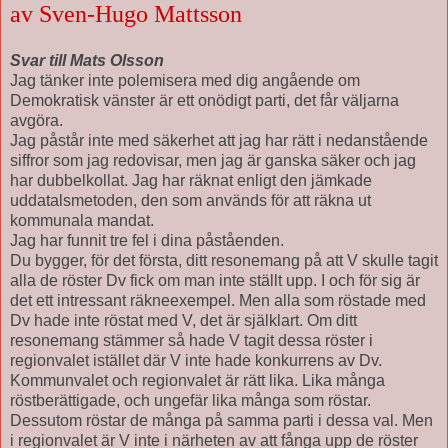
av Sven-Hugo Mattsson
Svar till Mats Olsson
Jag tänker inte polemisera med dig angående om
Demokratisk vänster är ett onödigt parti, det får väljarna
avgöra.
Jag påstår inte med säkerhet att jag har rätt i nedanstående
siffror som jag redovisar, men jag är ganska säker och jag
har dubbelkollat. Jag har räknat enligt den jämkade
uddatalsmetoden, den som används för att räkna ut
kommunala mandat.
Jag har funnit tre fel i dina påståenden.
Du bygger, för det första, ditt resonemang på att V skulle tagit
alla de röster Dv fick om man inte ställt upp. I och för sig är
det ett intressant räkneexempel. Men alla som röstade med
Dv hade inte röstat med V, det är själklart. Om ditt
resonemang stämmer så hade V tagit dessa röster i
regionvalet istället där V inte hade konkurrens av Dv.
Kommunvalet och regionvalet är rätt lika. Lika många
röstberättigade, och ungefär lika många som röstar.
Dessutom röstar de många på samma parti i dessa val. Men
i regionvalet är V inte i närheten av att fånga upp de röster