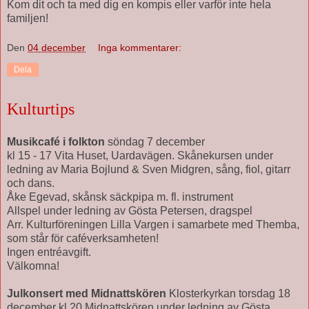
Kom dit och ta med dig en kompis eller varför inte hela
familjen!
Den
04 december
Inga kommentarer:
Dela
Kulturtips
Musikcafé i folkton
söndag 7 december
kl 15 - 17 Vita Huset, Uardavägen. Skånekursen under
ledning av Maria Bojlund & Sven Midgren, sång, fiol, gitarr
och dans.
Åke Egevad, skånsk säckpipa m. fl. instrument
Allspel under ledning av Gösta Petersen, dragspel
Arr. Kulturföreningen Lilla Vargen i samarbete med Themba,
som står för caféverksamheten!
Ingen entréavgift.
Välkomna!
Julkonsert med Midnattskören
Klosterkyrkan torsdag 18
december kl 20 Midnattskören under ledning av Gösta