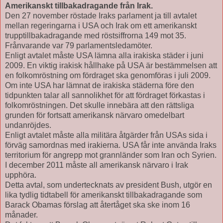
Amerikanskt tillbakadragande från Irak.
Den 27 november röstade Iraks parlament ja till avtalet
mellan regeringarna i USA och Irak om ett amerikanskt
trupptillbakadragande med röstsiffrorna 149 mot 35.
Frånvarande var 79 parlamentsledamöter.
Enligt avtalet måste USA lämna alla irakiska städer i juni
2009. En viktig irakisk hållhake på USA är bestämmelsen att
en folkomröstning om fördraget ska genomföras i juli 2009.
Om inte USA har lämnat de irakiska städerna före den
tidpunkten talar all sannolikhet för att fördraget förkastas i
folkomröstningen. Det skulle innebära att den rättsliga
grunden för fortsatt amerikansk närvaro omedelbart
undanröjdes.
Enligt avtalet måste alla militära åtgärder från USAs sida i
förväg samordnas med irakierna. USA får inte använda Iraks
territorium för angrepp mot grannländer som Iran och Syrien.
I december 2011 måste all amerikansk närvaro i Irak
upphöra.
Detta avtal, som undertecknats av president Bush, utgör en
lika tydlig tidtabell för amerikanskt tillbakadragande som
Barack Obamas förslag att återtåget ska ske inom 16
månader.