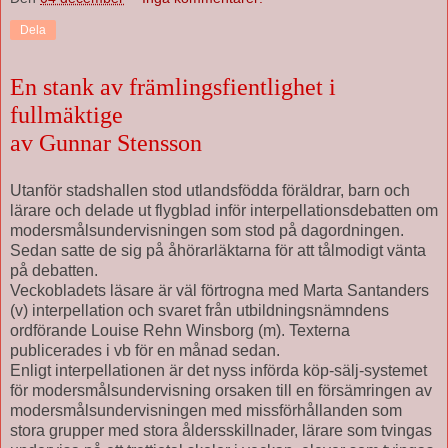
Dela
En stank av främlingsfientlighet i
fullmäktige
av Gunnar Stensson
Utanför stadshallen stod utlandsfödda föräldrar, barn och
lärare och delade ut flygblad inför interpellationsdebatten om
modersmålsundervisningen som stod på dagordningen.
Sedan satte de sig på åhörarläktarna för att tålmodigt vänta
på debatten.
Veckobladets läsare är väl förtrogna med Marta Santanders
(v) interpellation och svaret från utbildningsnämndens
ordförande Louise Rehn Winsborg (m). Texterna
publicerades i vb för en månad sedan.
Enligt interpellationen är det nyss införda köp-sälj-systemet
för modersmålsundervisning orsaken till en försämringen av
modersmålsundervisningen med missförhållanden som
stora grupper med stora åldersskillnader, lärare som tvingas