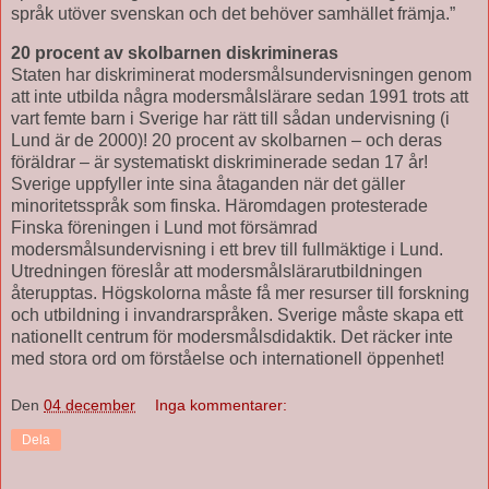
språk utöver svenskan och det behöver samhället främja.”
20 procent av skolbarnen diskrimineras
Staten har diskriminerat modersmålsundervisningen genom
att inte utbilda några modersmålslärare sedan 1991 trots att
vart femte barn i Sverige har rätt till sådan undervisning (i
Lund är de 2000)! 20 procent av skolbarnen – och deras
föräldrar – är systematiskt diskriminerade sedan 17 år!
Sverige uppfyller inte sina åtaganden när det gäller
minoritetsspråk som finska. Häromdagen protesterade
Finska föreningen i Lund mot försämrad
modersmålsundervisning i ett brev till fullmäktige i Lund.
Utredningen föreslår att modersmålslärarutbildningen
återupptas. Högskolorna måste få mer resurser till forskning
och utbildning i invandrarspråken. Sverige måste skapa ett
nationellt centrum för modersmålsdidaktik. Det räcker inte
med stora ord om förståelse och internationell öppenhet!
Den
04 december
Inga kommentarer:
Dela