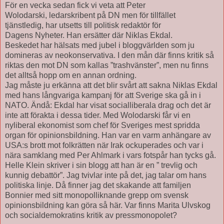
För en vecka sedan fick vi veta att Peter
Wolodarski, ledarskribent på DN men för tillfället
tjänstledig, har utsetts till politisk redaktör för
Dagens Nyheter. Han ersätter där Niklas Ekdal.
Beskedet har hälsats med jubel i bloggvärlden som ju
domineras av neokonservativa. I den mån där finns kritik så
riktas den mot DN som kallas ”trashvänster”, men nu finns
det alltså hopp om en annan ordning.
Jag måste ju erkänna att det blir svårt att sakna Niklas Ekdal
med hans långvariga kampanj för att Sverige ska gå in i
NATO. Ändå: Ekdal har visat socialliberala drag och det är
inte att förakta i dessa tider. Med Wolodarski får vi en
nyliberal ekonomist som chef för Sveriges mest spridda
organ för opinionsbildning. Han var en varm anhängare av
USA:s brott mot folkrätten när Irak ockuperades och var i
nära samklang med Per Ahlmark i vars fotspår han tycks gå.
Helle Klein skriver i sin blogg att han är en ” trevlig och
kunnig debattör”. Jag tvivlar inte på det, jag talar om hans
politiska linje. Då finner jag det skakande att familjen
Bonnier med sitt monopolliknande grepp om svensk
opinionsbildning kan göra så här. Var finns Marita Ulvskog
och socialdemokratins kritik av pressmonopolet?