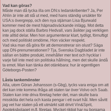
Vad kan göras?
Måste man då tycka illa om DN:s ledarskribenter? Ja, Per
Ahlin är inte att stå ut med, med hans ständig ursäkter för
USA:s övergrepp, och den nya stjärnan Lisa Bjurwald
kommer med de mest häpnadsväckande inlägg. Mot detta
kan jag dock ställa Barbro Hedvall, vars åsikter jag verkligen
inte alltid delar. Men hon argumenterar klart, tydligt, förnuftigt
och med politiskt omdöme, Hon väcker respekt.
Vad ska man då göra för att demonstrerar sin olust? Säga
upp DN-prenumerationen? Tja, Svenska Dagbladet är inte
sällan en bättre produkt, innehåller mer text och hycklar i
varje fall inte med sin politiska hållning, men det skulle ändå
ta emot. Man kan tänka det otänkbara: hur är egentligen
Göteborgs-Posten?
Låsta tankemönster
Alla, utom Göran Johansson (s-Gbg), tycks vara eniga om att
det kan inte komma ifråga att staten tar över Volvo och Saab.
Staten kan inte driva företag heter det, man skulle bara
missköta det hela och kasta pengar i ett svart hål. Men såvitt
jag vet har staten på ett utmärkt sätt drivit Vin&Sprit,
Apoteksbolaget m.fl. företag. Mycket riktigt har nu borgarna