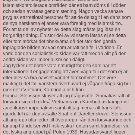
islamistkontrollerade områden där ett barn döms till döden
och sedan avrättas genom stening. Någon vecka senare
pryglas ett trettiotal personer för att de deltagit i en dans som
de nya härskarna ej anser vara förenlig med islamsk tro.
För att ta del av nyheter av detta slag måste jag läsa en
borgerlig tidning. En stor del av vänstern låtsas ej se detta
eller tom mörkar det obekväma då det stör den gamla
inpräglade bilden av vad som är rätt och fel i världen. En
värld där den socialistiska sidan var rätt medan allt på den
andra sidan var imperialism och dåligt.
Jag tycker det borde vara naturligt för den som har ett
internationellt engagemang att även våga ta i det som ej är
eller blev så bra oavsett var det förekommer. Det vore
märkligt i det fall vänstern överhuvud ej vågade fråga sig hur
gick det i Vietnam, Kambodja och Iran.
Gunnar Stensson skriver att jag ifrågasätter Somalias rätt att
försvara sig och också Vietnams och Kambodjas kamp mot
amerikansk imperialism samt att jag menar att Irans folk
gjorde fel när den avsatte Shahen! Därefter skriver Stensson
att angrepp ofta leder till övergrepp från den försvarande och
tar upp händelser vid finsk-ryska fronten samt händelser vid
det tyska angreppet på Polen 1939. Huvudansvaret ligger