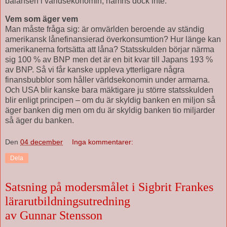
balansen i världsekonomin, nämns dock inte.
Vem som äger vem
Man måste fråga sig: är omvärlden beroende av ständig
amerikansk lånefinansierad överkonsumtion? Hur länge kan
amerikanerna fortsätta att låna? Statsskulden börjar närma
sig 100 % av BNP men det är en bit kvar till Japans 193 %
av BNP. Så vi får kanske uppleva ytterligare några
finansbubblor som håller världsekonomin under armarna.
Och USA blir kanske bara mäktigare ju större statsskulden
blir enligt principen – om du är skyldig banken en miljon så
äger banken dig men om du är skyldig banken tio miljarder
så äger du banken.
Den
04 december
Inga kommentarer:
Dela
Satsning på modersmålet i Sigbrit Frankes
lärarutbildningsutredning
av Gunnar Stensson