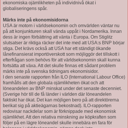
ekonomiska ojämlikheten på individnivå ökat i
globaliseringens spår.
Märks inte på ekonomisidorna
USA är motorn i världsekonomin och omvärlden väntar nu
på att konjunkturen skall vända uppåt i Nordamerika. Innan
dess är ingen förbättring att vänta i Europa. Om Stiglitz
slutsatser är riktiga räcker det inte med att USA:s BNP börjar
stiga. Det krävs också att USA har ett ständigt ökande
lånefinansierat importöverskott som möjliggör det tillskott i
efterfrågan som behövs för att världsekonomin skall kunna
fortsätta att växa. Att det skulle finnas ett sådant problem
märks inte på svenska tidningars ekonomisidor.
I den senaste rapporten från ILO (International Labour Office)
framhålls att den globala ojämlikheten ökat och att
löneandelen av BNP minskat under det senaste decenniet.
(Sverige hör till de få länder i världen där löneandelen
faktiskt har ökat. Det kan möjligen bero på att direktörerna
berikat sig på aktieägarnas bekostnad). ILO-rapporten
redovisar nackdelar som är förknippade med ekonomisk
ojämlikhet. Att den relativa minskning av köpkraften som
följer på en lägre löneandel skulle innebära en fara för