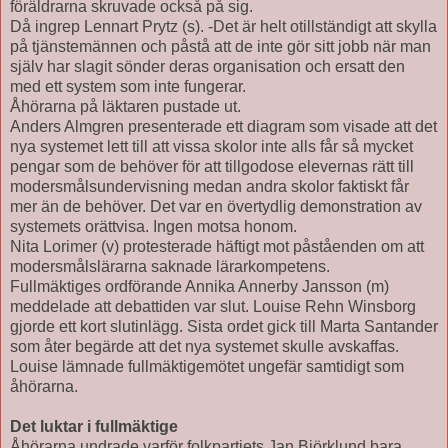
föräldrarna skruvade också på sig.
Då ingrep Lennart Prytz (s). -Det är helt otillständigt att skylla
på tjänstemännen och påstå att de inte gör sitt jobb när man
själv har slagit sönder deras organisation och ersatt den
med ett system som inte fungerar.
Åhörarna på läktaren pustade ut.
Anders Almgren presenterade ett diagram som visade att det
nya systemet lett till att vissa skolor inte alls får så mycket
pengar som de behöver för att tillgodose elevernas rätt till
modersmålsundervisning medan andra skolor faktiskt får
mer än de behöver. Det var en övertydlig demonstration av
systemets orättvisa. Ingen motsa honom.
Nita Lorimer (v) protesterade häftigt mot påståenden om att
modersmålslärarna saknade lärarkompetens.
Fullmäktiges ordförande Annika Annerby Jansson (m)
meddelade att debattiden var slut. Louise Rehn Winsborg
gjorde ett kort slutinlägg. Sista ordet gick till Marta Santander
som åter begärde att det nya systemet skulle avskaffas.
Louise lämnade fullmäktigemötet ungefär samtidigt som
åhörarna.
Det luktar i fullmäktige
Åhörarna undrade varför folkpartiets Jan Björklund bara