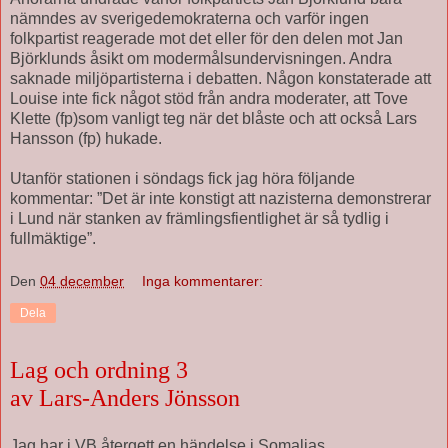
nämndes av sverigedemokraterna och varför ingen
folkpartist reagerade mot det eller för den delen mot Jan
Björklunds åsikt om modermålsundervisningen. Andra
saknade miljöpartisterna i debatten. Någon konstaterade att
Louise inte fick något stöd från andra moderater, att Tove
Klette (fp)som vanligt teg när det blåste och att också Lars
Hansson (fp) hukade.
Utanför stationen i söndags fick jag höra följande
kommentar: ”Det är inte konstigt att nazisterna demonstrerar
i Lund när stanken av främlingsfientlighet är så tydlig i
fullmäktige”.
Den
04 december
Inga kommentarer:
Dela
Lag och ordning 3
av Lars-Anders Jönsson
Jag har i VB återgett en händelse i Somalias