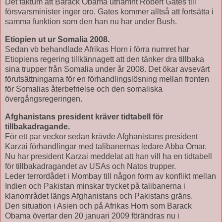
Det faktum att Barack Obama utnämnt Robert Gates till
försvarsminister inger oro. Gates kommer alltså att fortsätta i
samma funktion som den han nu har under Bush.
Etiopien ut ur Somalia 2008.
Sedan vb behandlade Afrikas Horn i förra numret har
Etiopiens regering tillkännagett att den tänker dra tillbaka
sina trupper från Somalia under år 2008. Det ökar avsevärt
förutsättningarna för en förhandlingslösning mellan fronten
för Somalias återbefrielse och den somaliska
övergångsregeringen.
Afghanistans president kräver tidtabell för
tillbakadragande.
För ett par veckor sedan krävde Afghanistans president
Karzai förhandlingar med talibanernas ledare Abba Omar.
Nu har president Karzai meddelat att han vill ha en tidtabell
för tillbakadragandet av USAs och Natos trupper.
Leder terrordådet i Mombay till någon form av konflikt mellan
Indien och Pakistan minskar trycket på talibanerna i
klanområdet längs Afghanistans och Pakistans gräns.
Den situation i Asien och på Afrikas Horn som Barack
Obama övertar den 20 januari 2009 förändras nu i