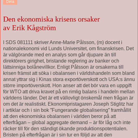
Dela
Den ekonomiska krisens orsaker
av Erik Kågström
I SDS 081111 skriver Anne-Marie Pålsson, (m) docent i
nationalekonomi vid Lunds Universitet, om finanskrisen. Det
är välgörande med en analys som går djupare än till
direktörers girighet, bristande reglering av banker och
lättsinniga bolånevillkor. Enligt Pålsson är orsakerna till
krisen främst att söka i obalansen i världshandeln som bland
annat yttrar sig i Kinas stora exportöverskott och USA:s ännu
större importöverskott. Hon anser att det bör vara en uppgift
för WTO att driva kravet på en rimlig balans i handeln mellan
världens länder. Det är ett vällovligt önskemål men frågan är
om det är realistiskt. Ekonomipristagaren Joseph Stiglitz har
i artiklar och i sin bok ”Fungerande globalisering” framhållit
att den ekonomiska obalansen i världen beror på att
efterfrågan – global aggregate demand – är för låg och inte
räcker till för den ständigt ökande produktionspotentialen.
Bristen på efterfrågan är i sin tur en följd av att den