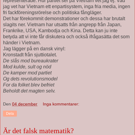
representerade. Hur partiet ser på Vietnam vet jag ej. Vad
jag vet har Vietnam ett enpartisystem, inga fria media, ingen
fri fackföreningsrörelse och politiska fångläger.
Det har förekommit demonstrationer och dessa har brutalt
slagits ner. Vietnam har utsatts från angrepp från Japan,
Frankrike, USA, Kambodja och Kina. Detta kan ju inte
betyda att vi inte får diskutera och också ifrågasätta det som
händer i Vietnam.
Jag lägger på en dansk vinyl:
Kronstadt från sjuttiotalet.
De slås mod bureaukrater
Mod kulde, sult og nöd
De kamper mod partiet
Og dets revolutionsmodel
For da folket blev befriet
Beholdt det magten selv.
Den
04 december
Inga kommentarer:
Dela
Är det falsk matematik?