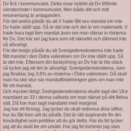
Dv fick i kommunvalet. Detta visar istället att Dv tillförde
vänsterröster i kommunvalet. Men både ditt och mitt
resonemang är antaganden.
För det andra påstår du att V hade fått sex mandat om inte
Dv hade ställt upp. Så är det inte och det är ren matematik, V
hade bara tagit fem mandat även om man räknar in rösterna
för Dv. Det här ser jag bara som ett räknefel och därmed inte
så allvarligt.
För det tredje påstår du att Sverigedemokraterna inte hade
fått mandat i den Östra valkretsen om Dv inte ställt upp. Så
är det inte. Eftersom din beskyllning av Dv här är lite otäck
så tycker jag att det är allvarligt. Sverigedemokraterna, som
jag föraktar, tog 3.8% av rösterna i Östra valkretsen. Då skall
man ha stor otur när mandatfördelningen görs om man inte
får ett mandat.
Och mycket riktigt, Sverigedemokraterna skulle tagit det 18:e
mandatet av 33 i denna valkrets om man räknar på ditt fiktiva
sätt. Då har man tagit mandatet med marginal.
Jag har ett förslag. Jag tycker du skall redovisa dina siffror,
hur du fått fram allt du påstår. Det är rätt avgörande för din
trovärdighet som politiker att du gör detta. Har du fel tycker
jag att du skall be om ursäkt. Har jag fel kommer jag utan